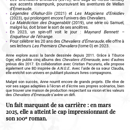
aux accents steampunk, poursuivant les aventures de Wellan
d’Émeraude.
Légendes d’Ashur-Sîn
(2021) et
Les Magiciens d’Enkidiev
(2023), qui prolongent encore l’univers des Chevaliers.
La Malédiction des Dragensblöt
(2019), une série où Samuel,
malgré lui, doit briser le sort de ses ancêtres.
En 2023, un spin-off voit le jour :
Maynard Bennett –
Enquêteur de l’étrange
.
Pour célébrer les 20 ans des
Chevaliers d’Émeraude
, elle offre à
ses lecteurs
Les Premiers Chevaliers
(tome 0) en 2023.
Anne explore aussi la bande dessinée depuis 2011. Grâce à Tiburce
Oger, elle publie cinq albums des
Chevaliers d’Émeraude
, avec d’autres
prévus dès 2017. En collaboration avec Cristian Pacurariu, elle propose
également une BD inspirée de
A.N.G.E.
. Avec l’aide de sa sœur Claudia,
elle enrichit son univers en publiant plusieurs livres compagnons.
Malgré son succès, Anne nourrit encore de grands projets. Elle rêve de
voir ses sagas adaptées à l’écran et d’écrire ses propres scénarios, bien
que trouver une maison de production respectant sa vision et les valeurs
des
Chevaliers d’Émeraude
s’avère un défi.
Un fait marquant de sa carrière : en mars
2025, elle a atteint le cap impressionnant de
son 100ᵉ roman.