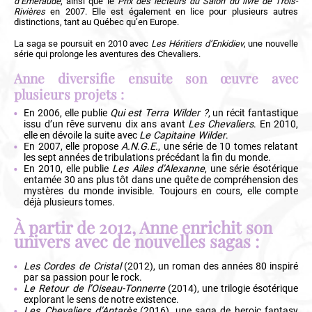
d’Émeraude
, ainsi que le
Prix des lecteurs du Salon du livre de Trois-
Rivières
en 2007. Elle est également en lice pour plusieurs autres
distinctions, tant au Québec qu’en Europe.
La saga se poursuit en 2010 avec
Les Héritiers d’Enkidiev
, une nouvelle
série qui prolonge les aventures des Chevaliers.
Anne diversifie ensuite son œuvre avec
plusieurs projets :
En 2006, elle publie
Qui est Terra Wilder ?
, un récit fantastique
issu d’un rêve survenu dix ans avant
Les Chevaliers
. En 2010,
elle en dévoile la suite avec
Le Capitaine Wilder
.
En 2007, elle propose
A.N.G.E.
, une série de 10 tomes relatant
les sept années de tribulations précédant la fin du monde.
En 2010, elle publie
Les Ailes d’Alexanne
, une série ésotérique
entamée 30 ans plus tôt dans une quête de compréhension des
mystères du monde invisible. Toujours en cours, elle compte
déjà plusieurs tomes.
À partir de 2012, Anne enrichit son
univers avec de nouvelles sagas :
Les Cordes de Cristal
(2012), un roman des années 80 inspiré
par sa passion pour le rock.
Le Retour de l’Oiseau-Tonnerre
(2014), une trilogie ésotérique
explorant le sens de notre existence.
Les Chevaliers d’Antarès
(2016), une saga de heroic fantasy