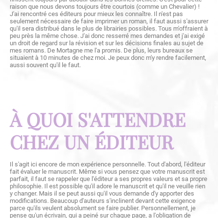
raison que nous devons toujours être courtois (comme un Chevalier) !
J'ai rencontré ces éditeurs pour mieux les connaître. Il n'est pas
seulement nécessaire de faire imprimer un roman, il faut aussi s'assurer
qu'il sera distribué dans le plus de librairies possibles. Tous m'offraient à
peu près la même chose. J'ai donc resserré mes demandes et j'ai exigé
un droit de regard sur la révision et sur les décisions finales au sujet de
mes romans. De Mortagne me l'a promis. De plus, leurs bureaux se
situaient à 10 minutes de chez moi. Je peux donc m'y rendre facilement,
aussi souvent qu'il le faut.
À QUOI S'ATTENDRE
CHEZ UN ÉDITEUR
Il s'agit ici encore de mon expérience personnelle. Tout d'abord, l'éditeur
fait évaluer le manuscrit. Même si vous pensez que votre manuscrit est
parfait, il faut se rappeler que l'éditeur a ses propres valeurs et sa propre
philosophie. Il est possible qu'il adore le manuscrit et qu'il ne veuille rien
y changer. Mais il se peut aussi qu'il vous demande d'y apporter des
modifications. Beaucoup d'auteurs s'inclinent devant cette exigence
parce qu'ils veulent absolument se faire publier. Personnellement, je
pense qu'un écrivain, qui a peiné sur chaque page, a l'obligation de