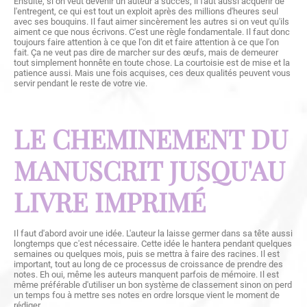
Ensuite, si on veut devenir un auteur à succès, il faut aussi acquérir de
l'entregent, ce qui est tout un exploit après des millions d'heures seul
avec ses bouquins. Il faut aimer sincèrement les autres si on veut qu'ils
aiment ce que nous écrivons. C'est une règle fondamentale. Il faut donc
toujours faire attention à ce que l'on dit et faire attention à ce que l'on
fait. Ça ne veut pas dire de marcher sur des œufs, mais de demeurer
tout simplement honnête en toute chose. La courtoisie est de mise et la
patience aussi. Mais une fois acquises, ces deux qualités peuvent vous
servir pendant le reste de votre vie.
LE CHEMINEMENT DU
MANUSCRIT JUSQU'AU
LIVRE IMPRIMÉ
Il faut d'abord avoir une idée. L'auteur la laisse germer dans sa tête aussi
longtemps que c'est nécessaire. Cette idée le hantera pendant quelques
semaines ou quelques mois, puis se mettra à faire des racines. Il est
important, tout au long de ce processus de croissance de prendre des
notes. Eh oui, même les auteurs manquent parfois de mémoire. Il est
même préférable d'utiliser un bon système de classement sinon on perd
un temps fou à mettre ses notes en ordre lorsque vient le moment de
rédiger.