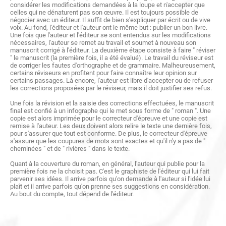
considérer les modifications demandées à la loupe et n'accepter que
celles qui ne dénaturent pas son œuvre. Il est toujours possible de
négocier avec un éditeur. Il suffit de bien s'expliquer par écrit ou de vive
voix. Au fond, l'éditeur et l'auteur ont le même but : publier un bon livre.
Une fois que l'auteur et l'éditeur se sont entendus sur les modifications
nécessaires, l'auteur se remet au travail et soumet à nouveau son
manuscrit corrigé à l'éditeur. La deuxième étape consiste à faire " réviser
" le manuscrit (la première fois, il a été évalué). Le travail du réviseur est
de corriger les fautes d'orthographe et de grammaire. Malheureusement,
certains réviseurs en profitent pour faire connaître leur opinion sur
certains passages. Là encore, l'auteur est libre d'accepter ou de refuser
les corrections proposées par le réviseur, mais il doit justifier ses refus.
Une fois la révision et la saisie des corrections effectuées, le manuscrit
final est confié à un infographe qui le met sous forme de " roman ". Une
copie est alors imprimée pour le correcteur d'épreuve et une copie est
remise à l'auteur. Les deux doivent alors relire le texte une dernière fois,
pour s'assurer que tout est conforme. De plus, le correcteur d'épreuve
s'assure que les coupures de mots sont exactes et qu'il n'y a pas de "
cheminées " et de " rivières " dans le texte.
Quant à la couverture du roman, en général, l'auteur qui publie pour la
première fois ne la choisit pas. C'est le graphiste de l'éditeur qui lui fait
parvenir ses idées. Il arrive parfois qu'on demande à l'auteur si l'idée lui
plaît et il arrive parfois qu'on prenne ses suggestions en considération.
Au bout du compte, tout dépend de l'éditeur.