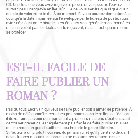
CD. Une fois que vous avez reçu votre propre enveloppe, ne l'ouvrez
surtout pas ! Rangez-la en lieu sûr. Elle ne vous servira que si quelqu'un
essaie de voler votre texte. À ce moment-là, vous pourrez démontrer à la
cour qu'à la date imprimée sur l'enveloppe par le bureau de poste, vous
aviez déjà écrit cette histoire. Les éditeurs sont généralement honnêtes
et ils ne voient pas les textes qu'ils reçoivent, mais il faut quand même
se protéger.
EST-IL FACILE DE
FAIRE PUBLIER UN
ROMAN ?
Pas du tout. L'écrivain qui veut se faire publier doit s'armer de patience. À
moins de déjà connaître certaines personnes dans le milieu de l'édition,
il devra faire parvenir son manuscrit à plusieurs maisons d'édition avant
de trouver preneur. Il est également plus facile de faire publier un sujet
qui intéresse un grand auditoire, peu importe le genre littéraire.
Si l'auteur a un produit nouveau, du jamais vu, et qu'il y tient mordicus, il
devra frapper à toutes les portes et se montrer très tenace, car les