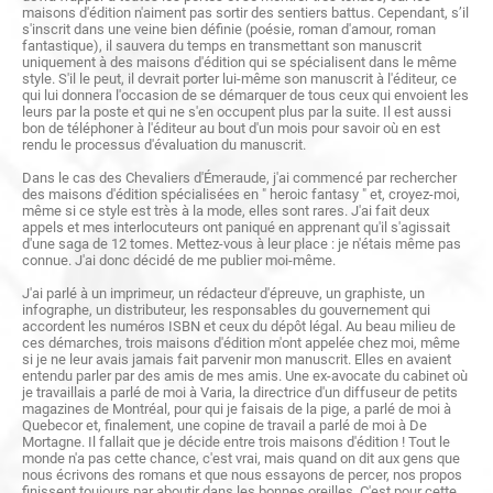
maisons d'édition n'aiment pas sortir des sentiers battus. Cependant, s’il
s'inscrit dans une veine bien définie (poésie, roman d'amour, roman
fantastique), il sauvera du temps en transmettant son manuscrit
uniquement à des maisons d'édition qui se spécialisent dans le même
style. S'il le peut, il devrait porter lui-même son manuscrit à l'éditeur, ce
qui lui donnera l'occasion de se démarquer de tous ceux qui envoient les
leurs par la poste et qui ne s'en occupent plus par la suite. Il est aussi
bon de téléphoner à l'éditeur au bout d'un mois pour savoir où en est
rendu le processus d'évaluation du manuscrit.
Dans le cas des Chevaliers d'Émeraude, j'ai commencé par rechercher
des maisons d'édition spécialisées en " heroic fantasy " et, croyez-moi,
même si ce style est très à la mode, elles sont rares. J'ai fait deux
appels et mes interlocuteurs ont paniqué en apprenant qu'il s'agissait
d'une saga de 12 tomes. Mettez-vous à leur place : je n'étais même pas
connue. J'ai donc décidé de me publier moi-même.
J'ai parlé à un imprimeur, un rédacteur d'épreuve, un graphiste, un
infographe, un distributeur, les responsables du gouvernement qui
accordent les numéros ISBN et ceux du dépôt légal. Au beau milieu de
ces démarches, trois maisons d'édition m'ont appelée chez moi, même
si je ne leur avais jamais fait parvenir mon manuscrit. Elles en avaient
entendu parler par des amis de mes amis. Une ex-avocate du cabinet où
je travaillais a parlé de moi à Varia, la directrice d'un diffuseur de petits
magazines de Montréal, pour qui je faisais de la pige, a parlé de moi à
Quebecor et, finalement, une copine de travail a parlé de moi à De
Mortagne. Il fallait que je décide entre trois maisons d'édition ! Tout le
monde n'a pas cette chance, c'est vrai, mais quand on dit aux gens que
nous écrivons des romans et que nous essayons de percer, nos propos
finissent toujours par aboutir dans les bonnes oreilles. C'est pour cette