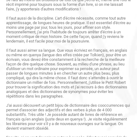
récit imprimé pour toujours sous la forme d'un livre, si on me laissait
faire, j'y apporterais d'autres modifications !
Il faut aussi de la discipline. L'art d'écrire nécessite, comme tout autre
apprentissage, de longues heures de pratique. Il est essentiel d'écrire au
moins une page par jour, tous les jours, pour affiner son style.
Personnellement, j'ai pris l'habitude de toujours arrêter d'écrire à un
moment critique de mon histoire. De cette façon, quand j'y reviens le
lendemain, il est facile pour moi de la poursuivre.
Il faut aussi aimer sa langue. Que vous écriviez en français, en anglais
ou même en quenya (langue des elfes créée par Tolkien), pour être un
écrivain, vous devez être constamment à la recherche de la meilleure
façon de dire quelque chose. Souvent, au milieu d'une phrase, au lieu
d'utiliser un mot ordinaire pour exprimer sa pensée, un auteur peut
passer de longues minutes à en chercher un autre plus beau, plus
compliqué, qui dira la même chose. Il faut donc s'attendre à ouvrir le
dictionnaire un millier de fois. Personnellement, j'utilise le Petit Robert
pour trouver la signification des mots et j'ai recours à des dictionnaires
analogiques et des dictionnaires de synonymes pour éviter les
répétitions dans les paragraphes.
J'ai aussi découvert un petit bijou de dictionnaire des cooccurrences qui
permet d'associer des adjectifs et des verbes à plus de 4 000
substantifs. Très utile ! Je possède autant de livres de référence en
français qu'en anglais (juste deux en quenya !). Je visite régulièrement
les librairies pour voir s'il y a de nouveaux ouvrages sur la langue. On
devient vraiment obsédé.