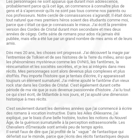
Les personnages ne sont apparus que durant mon adolescence,
probablement parce qu'à cet âge, on commence à connaître plus de
gens et à s'apercevoir qu'ils ne sont pas tous comme nos parents ou
nos professeurs. Notre cercle de connaissances s'agrandit. Il était donc
tout naturel que mes premiers héros soient des étudiants comme moi,
parce que c'était ce que je connaissais le mieux. J'ai écrit la première
version des Cordes de Cristal durant mon secondaire et mes deux
années de cégep. Cette série de romans pour ados n'a jamais été
publiée, mais elle a été lue par un grand nombre de mes amis et de leurs
amis.
Dès mes 20 ans, les choses ont progressé. J'ai découvert la magie par
l'entremise de Tolkien et de ses histoires de la Terre du milieu, ainsi que
les phénomènes mystérieux comme les OVNIS, les fantômes, la
réincarnation et les sociétés secrètes, et je les ai intégrés dans mes
récits. Mes personnages sont alors devenus plus complexes et plus
étoffés. Peu importe l'histoire que je tentais d'écrire, il y apparaissait
toujours un élément surnaturel. J'ai même ajouté le fantôme d'un vieux
rock star dans les Cordes de Cristal. C'est également durant cette
période de ma vie que je suis devenue passionnée d'histoire. J'ai lu tout
ce qui s'est écrit, de l'Atlantide à nos jours, et j'ai ajouté une dimension
historique à mes récits.
C'est seulement durant les dernières années que j'ai commencé à écrire
des romans à vocation instructive. Dans les Ailes d'Alexanne, j'ai
expliqué, par le biais d'une belle histoire, toutes les notions du Nouvel
Âge, de la guérison surnaturelle à la perception extrasensorielle. Les
Chevaliers d'Émeraude sont arrivés peu de temps après.
Il serait faux de dire que j'ai profité de la " vague " de fantastique qui
déferlait sur le monde, parce que j'écris des récits fantastiques depuis