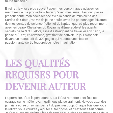
tout à fait seule…
En effet, je vivais plus souvent avec mes personnages qu'avec les
membres de ma propre famille ou qu'avec mes amis. J'ai donc passé
presque toute mon adolescence avec la bande de musiciens des
Cordes de Cristal, ma vie de jeune adulte avec les personnages bizarres
de mes contes de science-fiction et de fantastique, et, plus récemment,
avec les beaux Chevaliers du Royaume d'Émeraude et les agents
secrets de l'A.N.G.E. Alors, s'il est astreignant de travailler son " art ", je
pense qu'il est, en revanche, gratifiant de pouvoir un jour s'asseoir
devant un manuscrit de 300 pages qui raconte une histoire
passionnante sortie tout droit de notre imagination.
LES QUALITÉS
REQUISES POUR
DEVENIR AUTEUR
La première, c'est la persistance, car il faut remettre cent fois son
ouvrage sur le métier avant qu'il nous plaise vraiment. Ne vous attendez
jamais à écrire un roman parfait du premier coup. Chaque fois que vous
le relirez, vous voudrez y ajouter autre chose, et c'est tout à fait normal.
Je fais au moins dix brouillons de tout ce que j'écris et, même une fois le