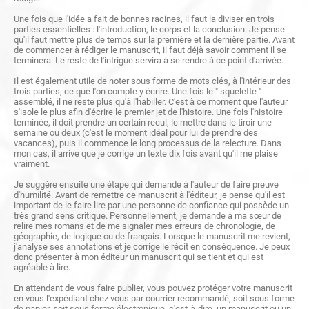
Une fois que l'idée a fait de bonnes racines, il faut la diviser en trois
parties essentielles : l'introduction, le corps et la conclusion. Je pense
qu'il faut mettre plus de temps sur la première et la dernière partie. Avant
de commencer à rédiger le manuscrit, il faut déjà savoir comment il se
terminera. Le reste de l'intrigue servira à se rendre à ce point d'arrivée.
Il est également utile de noter sous forme de mots clés, à l'intérieur des
trois parties, ce que l'on compte y écrire. Une fois le " squelette "
assemblé, il ne reste plus qu'à l'habiller. C'est à ce moment que l'auteur
s'isole le plus afin d'écrire le premier jet de l'histoire. Une fois l'histoire
terminée, il doit prendre un certain recul, le mettre dans le tiroir une
semaine ou deux (c'est le moment idéal pour lui de prendre des
vacances), puis il commence le long processus de la relecture. Dans
mon cas, il arrive que je corrige un texte dix fois avant qu'il me plaise
vraiment.
Je suggère ensuite une étape qui demande à l'auteur de faire preuve
d'humilité. Avant de remettre ce manuscrit à l'éditeur, je pense qu'il est
important de le faire lire par une personne de confiance qui possède un
très grand sens critique. Personnellement, je demande à ma sœur de
relire mes romans et de me signaler mes erreurs de chronologie, de
géographie, de logique ou de français. Lorsque le manuscrit me revient,
j'analyse ses annotations et je corrige le récit en conséquence. Je peux
donc présenter à mon éditeur un manuscrit qui se tient et qui est
agréable à lire.
En attendant de vous faire publier, vous pouvez protéger votre manuscrit
en vous l'expédiant chez vous par courrier recommandé, soit sous forme
de papier, soit sous forme électronique, c'est-à-dire, un manuscrit ou un