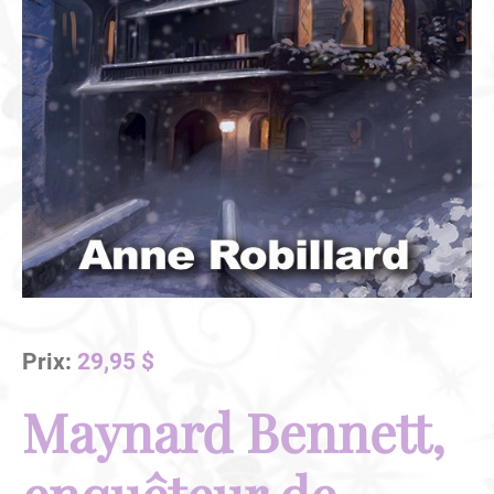
Prix:
29,95 $
Maynard Bennett,
enquêteur de