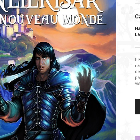
C
Ha
La
LI
re
de
pa
vi