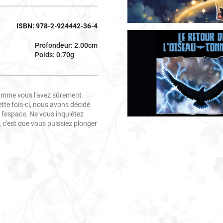
ISBN: 978-2-924442-36-4
Profondeur: 2.00cm
Poids: 0.70g
omme vous l'avez sûrement
te fois-ci, nous avons décidé
 l'espace. Ne vous inquiétez
, c'est que vous puissiez plonger