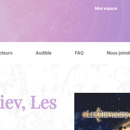
Mon espace
cteurs
Audible
FAQ
Nous joind
iev, Les