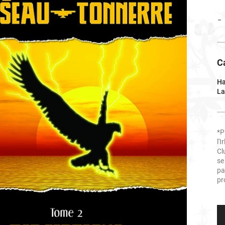
-
C
Ha
La
*P
l'
Cl
se
pa
pr