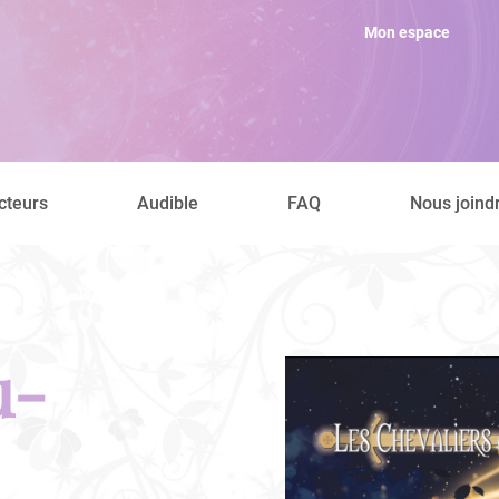
Mon espace
cteurs
Audible
FAQ
Nous joind
u-