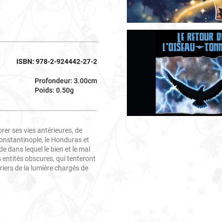
ISBN: 978-2-924442-27-2
Profondeur: 3.00cm
Poids: 0.50g
er ses vies antérieures, de
Constantinople, le Honduras et
e dans lequel le bien et le mal
s entités obscures, qui tenteront
riers de la lumière chargés de