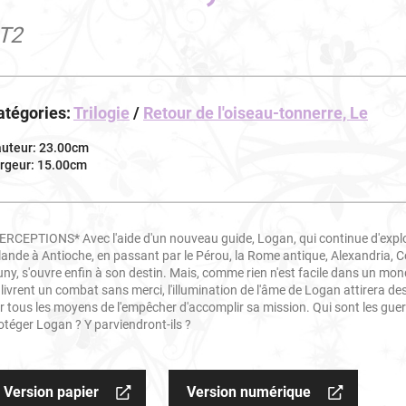
 T2
atégories:
Trilogie
/
Retour de l'oiseau-tonnerre, Le
uteur: 23.00cm
rgeur: 15.00cm
ERCEPTIONS* Avec l'aide d'un nouveau guide, Logan, qui continue d'explor
Irlande à Antioche, en passant par le Pérou, la Rome antique, Alexandria, 
uny, s'ouvre enfin à son destin. Mais, comme rien n'est facile dans un mond
 livrent un combat sans merci, l'illumination de l'âme de Logan attirera de
r tous les moyens de l'empêcher d'accomplir sa mission. Qui sont les guer
otéger Logan ? Y parviendront-ils ?
Version papier
Version numérique