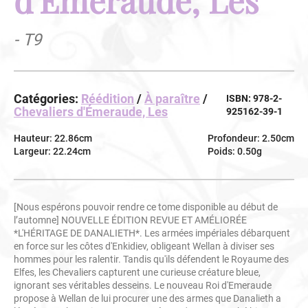
- T9
Catégories:
Réédition
/
À paraître
/
ISBN: 978-2-
Chevaliers d'Émeraude, Les
925162-39-1
Hauteur: 22.86cm
Profondeur: 2.50cm
Largeur: 22.24cm
Poids: 0.50g
[Nous espérons pouvoir rendre ce tome disponible au début de
l’automne] NOUVELLE ÉDITION REVUE ET AMÉLIORÉE
*L'HÉRITAGE DE DANALIETH*. Les armées impériales débarquent
en force sur les côtes d'Enkidiev, obligeant Wellan à diviser ses
hommes pour les ralentir. Tandis qu'ils défendent le Royaume des
Elfes, les Chevaliers capturent une curieuse créature bleue,
ignorant ses véritables desseins. Le nouveau Roi d'Emeraude
propose à Wellan de lui procurer une des armes que Danalieth a